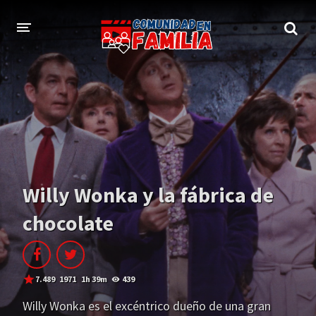
INICIO
TRAILER
BLOG
LOGIN
Willy Wonka y la fábrica de
chocolate
7.489
1971
1h 39m
439
Willy Wonka es el excéntrico dueño de una gran