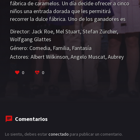
fábrica de caramelos. Un día decide ofrecer a cinco
niños una entrada dorada que les permitirá
recorrer la dulce fábrica. Uno de los ganadores es
Charlie Bucket, un niño pobre de buen corazón que
Director:
Jack Roe
,
Mel Stuart
,
Stefan Zürcher
,
espera un futuro mejor para él, para su madre y sus
Wolfgang Glattes
cuatro abuelos. Los otros ganadores resultan ser
Género:
Comedia
,
Familia
,
Fantasía
cuatro insoportables niños.
Actores:
Albert Wilkinson
,
Angelo Muscat
,
Aubrey
Woods
VER MÁS
0
0
Comentarios
Lo siento, debes estar
conectado
para publicar un comentario.