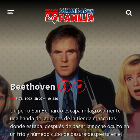
INICIO
TRAILER
BLOG
LOGIN
Beethoven
5.78
1992
1h 27m
440
Un perro San Bernardo escapa milagrosamente
una banda de ladrones de la tienda mascotas
donde estaba, después de pasar la noche oculto en
un frío y húmedo cubo de basura despierta en el