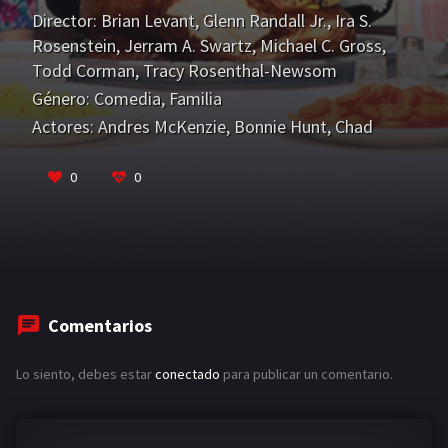
hogar de sus sueños: una casa maravillosa con un
Director:
Brian Levant
,
Glenn Randall Jr.
,
Ira S.
enorme jardín y niños de la familia Newton.
Rosenstein
,
Jerram A. Swartz
,
Michael C. Gross
,
Todd Corman
,
Tracy Rosenthal-Newsom
Género:
Comedia
,
Familia
Actores:
Andres McKenzie
,
Bonnie Hunt
,
Chad
Morton
VER MÁS
0
0
Comentarios
Lo siento, debes estar
conectado
para publicar un comentario.