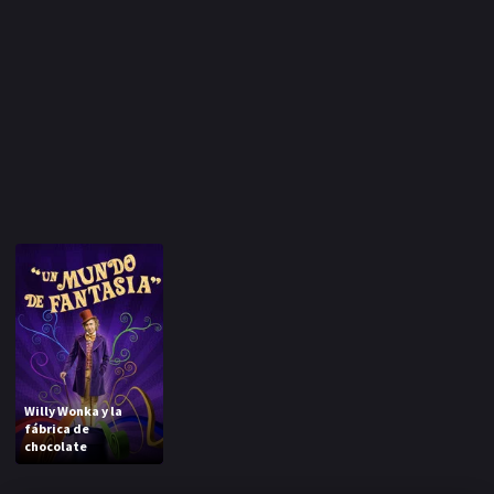
Willy Wonka y la
fábrica de
chocolate