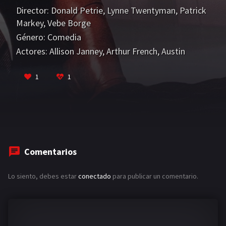
esperado y merecido ascenso, decide actuar: hace
Director:
Donald Petrie
,
Lynne Twentyman
,
Patrick
creer a los demás que se ha asociado con un
Markey
,
Vebe Borge
poderoso genio financiero. El engaño funciona y,
Género:
Comedia
mientras sus colegas se preguntan quién será su
Actores:
Allison Janney
,
Arthur French
,
Austin
enigmático socio, Laurel consigue varios exitosos
Pendleton
tratos financieros, probando así que los hombres
VER MÁS
1
1
no tienen el monopolio de la creatividad
empresarial.
Comentarios
Lo siento, debes estar
conectado
para publicar un comentario.