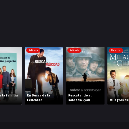
Pelicula
Pelicula
Pelicula
a la familia
En Busca de la
Rescatando al
a
Felicidad
soldado Ryan
Milagros del