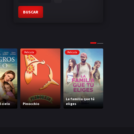
BUSCAR
Pelicula
Pelicula
Pelicula
La familia que tú
 cielo
Pinocchio
eliges
Avatar