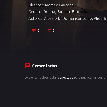
Pinocho siente curiosidad por el mundo y ap
Director:
Matteo Garrone
mundo entre lo real y lo fantástico, en una I
Género:
Drama
,
Familia
,
Fantasía
inicia un viaje que lo enfrentará cara a cara 
Actores:
Alessio Di Domenicantonio
,
Alida B
y el mundo de la imaginación.
VER MÁS
0
0
Comentarios
Lo siento, debes estar
conectado
para publicar un comen