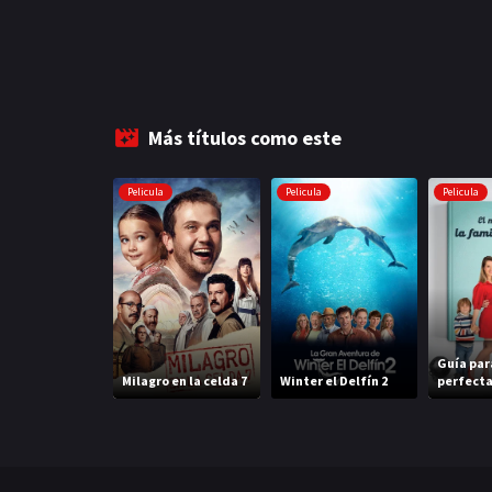
Más títulos como este
Pelicula
Pelicula
Pelicula
Guía par
Milagro en la celda 7
Winter el Delfín 2
perfect