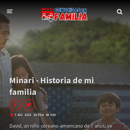
INICIO
TRAILER
BLOG
LOGIN
Minari - Historia de mi
familia
7.411
2021
1h 55m
530
David, un niño coreano-americano de 7 años, ve