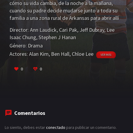
cómo su vida cambia, de la noche a la mañana,
cuando su padre decide mudarse junto a toda su
familia a una zona rural de Arkansas para abrir allí
una granja, con el propósito de lograr alcanzar el
Director:
Ann Laudick
,
Cari Pak
,
Jeff Dubray
,
Lee
sueño americano.
Isaac Chung
,
Stephen J Hanan
Género:
Drama
Actores:
Alan Kim
,
Ben Hall
,
Chloe Lee
VER MÁS
0
0
Comentarios
Lo siento, debes estar
conectado
para publicar un comentario.