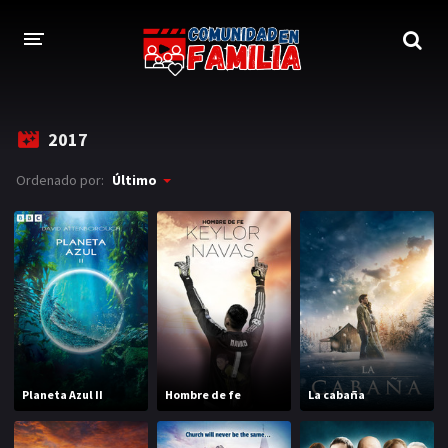
INICIO
2017
TRAILER
Ordenado por:
Último
BLOG
LOGIN
Planeta Azul II
Hombre de fe
La cabaña