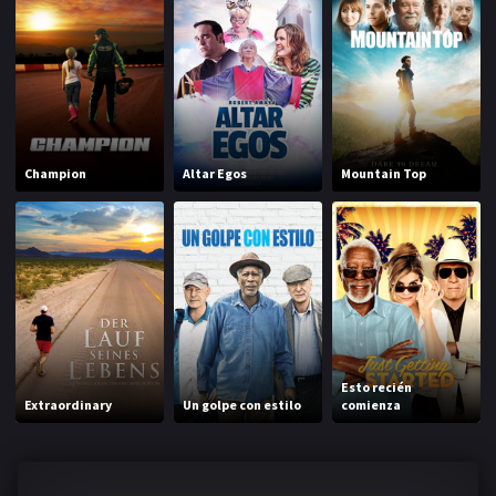
Champion
Altar Egos
Mountain Top
Esto recién
Extraordinary
Un golpe con estilo
comienza