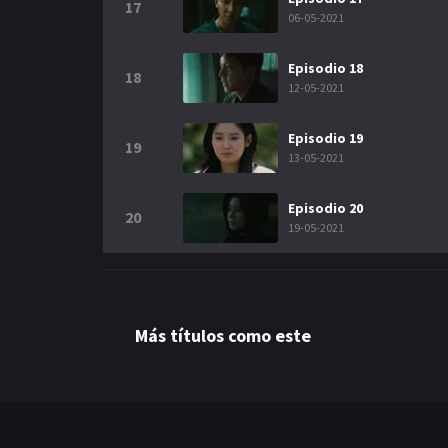
17
06-05-2021
Episodio 18
18
12-05-2021
Episodio 19
19
13-05-2021
Episodio 20
20
19-05-2021
Más títulos como este