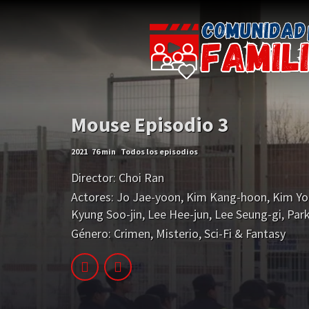
Mouse Episodio 3
2021
76 min
Todos los episodios
Director:
Choi Ran
Actores:
Jo Jae-yoon
,
Kim Kang-hoon
,
Kim Yo
Kyung Soo-jin
,
Lee Hee-jun
,
Lee Seung-gi
,
Par
Género:
Crimen
,
Misterio
,
Sci-Fi & Fantasy