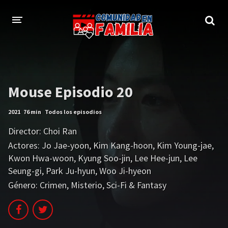
INICIO
TRAILER
Mouse Episodio 20
BLOG
2021
76 min
Todos los episodios
LOGIN
Director:
Choi Ran
Actores:
Jo Jae-yoon
,
Kim Kang-hoon
,
Kim Young-jae
,
Kwon Hwa-woon
,
Kyung Soo-jin
,
Lee Hee-jun
,
Lee
Seung-gi
,
Park Ju-hyun
,
Woo Ji-hyeon
Género:
Crimen
,
Misterio
,
Sci-Fi & Fantasy