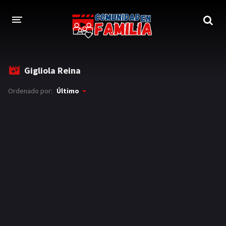
INICIO
Gigliola Reina
TRAILER
Ordenado por:
Último
BLOG
LOGIN