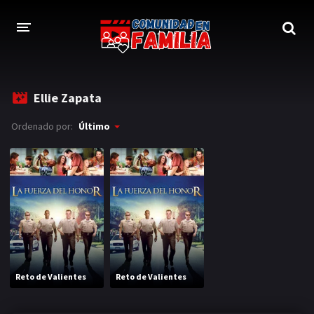
INICIO
Ellie Zapata
TRAILER
Ordenado por:
Último
BLOG
LOGIN
Reto de Valientes
Reto de Valientes