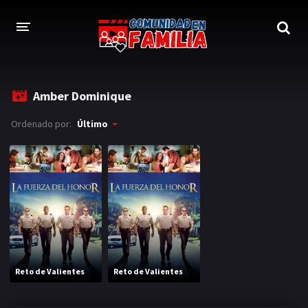
INICIO
Amber Dominique
TRAILER
Ordenado por:
Último
BLOG
LOGIN
Reto de Valientes
Reto de Valientes