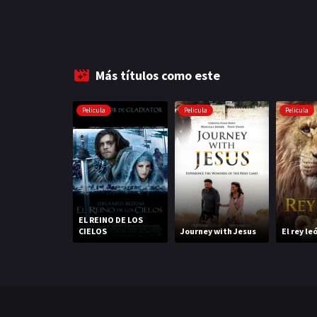
Más títulos como este
Pelicula
Pelicula
Pelicula
EL REINO DE LOS
CIELOS
Journey with Jesus
El rey le