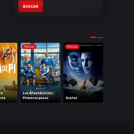
BUSCAR
Pelicula
Pelicula
Pelicula
ra
Los 4 Fantásticos:
ria
Primeros pasos
Avatar
Intensa Mente