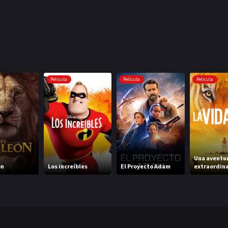
Pelicula
Pelicula
Pelicula
Una aventu
ón
Los increíbles
El Proyecto Adam
extraordina