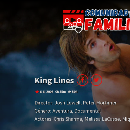
King Lines
6.6
2007
0h 55m
504
Director:
Josh Lowell
,
Peter Mortimer
Género:
Aventura
,
Documental
Actores:
Chris Sharma
,
Melissa LaCasse
,
Miq