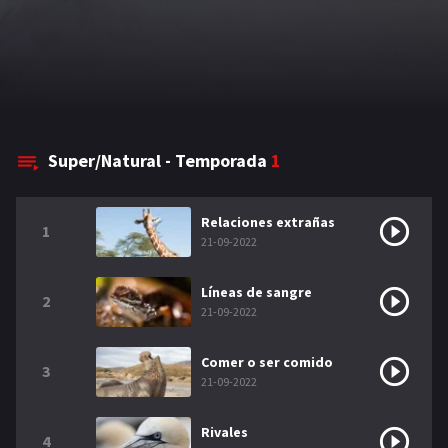
Super/Natural - Temporada
1
Relaciones extrañas
1
21-09-2022
Líneas de sangre
2
21-09-2022
Comer o ser comido
3
21-09-2022
Rivales
4