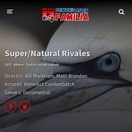
INICIO
TRAILER
Super/Natural Rivales
BLOG
2022
44 min
Todos los episodios
LOGIN
Director:
Bill Markham
,
Matt Brandon
Actores:
Benedict Cumberbatch
Género:
Documental