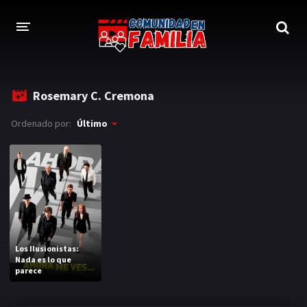
INICIO
Rosemary C. Cremona
TRAILER
Ordenado por:
Último
BLOG
LOGIN
Los Ilusionistas:
Nada es lo que
parece