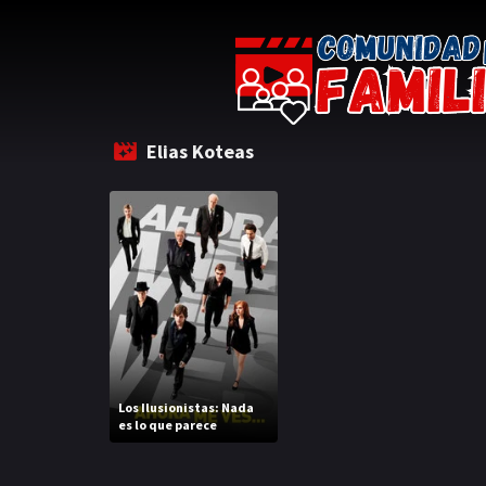
Elias Koteas
Los Ilusionistas: Nada
es lo que parece