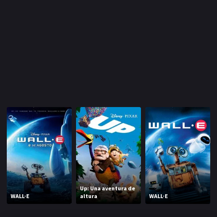
Up: Una aventura de
WALL·E
altura
WALL·E