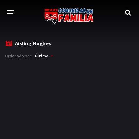
INICIO
Aisling Hughes
TRAILER
Ordenado por:
Último
BLOG
LOGIN