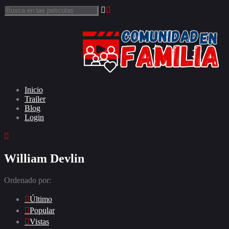
Inicio
Trailer
Blog
Login
William Devlin
Ordenado por:
Último
Popular
Vistas