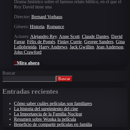
Drama histórico sobre el famoso relato bíblico, en el que el
Rey David tiene una
Director:
Bernard Vorhaus
Género:
Historia
,
Romance
Actores:
Alejandro Rey
,
Anne Scott
,
Claude Dantes
,
David
Farrar
,
Félix de Pomés
,
Finlay Currie
,
George Sanders
,
Gina
Lollobrigida
,
Harry Andrews
,
Jack Gwillim
,
Jean Anderson
,
John Crawford
Mira ahora
Buscar
Buscar
Entradas recientes
Cómo saber cuáles películas son familiares
La historia del surgimiento del cine
La Importancia de la Familia Nuclear
Resumen sobre Wonka la película
Beneficio de compartir películas en familia