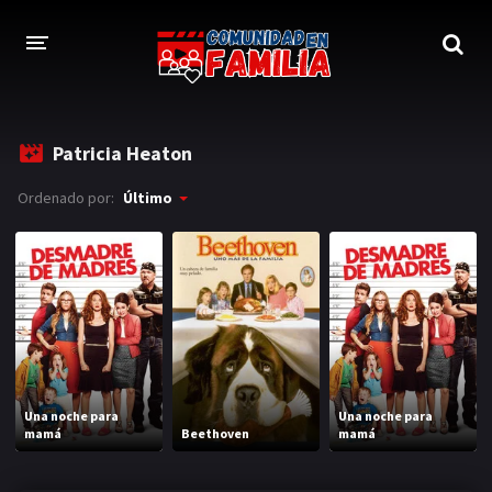
INICIO
Patricia Heaton
TRAILER
Ordenado por:
Último
BLOG
LOGIN
Una noche para
Una noche para
mamá
Beethoven
mamá