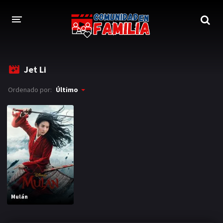
INICIO
Jet Li
TRAILER
Ordenado por:
Último
BLOG
LOGIN
Mulán