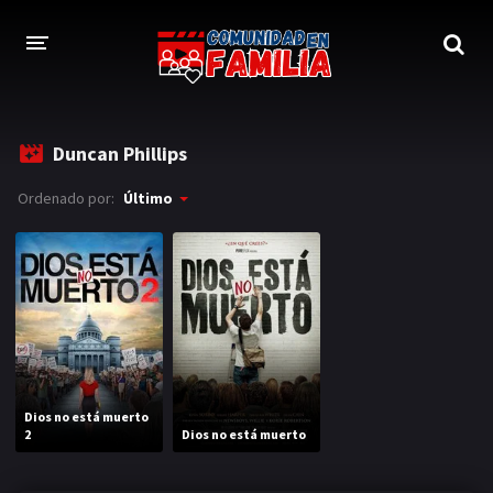
INICIO
Duncan Phillips
TRAILER
Ordenado por:
Último
BLOG
LOGIN
Dios no está muerto
2
Dios no está muerto