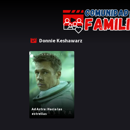
Donnie Keshawarz
Ad Astra: Hacia las
estrellas