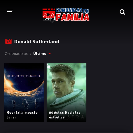
INICIO
Donald Sutherland
TRAILER
Ordenado por:
Último
BLOG
LOGIN
Moonfall: Impacto
Ad Astra: Hacia las
Lunar
estrellas