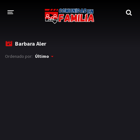
INICIO
Barbara Aler
TRAILER
Ordenado por:
Último
BLOG
LOGIN