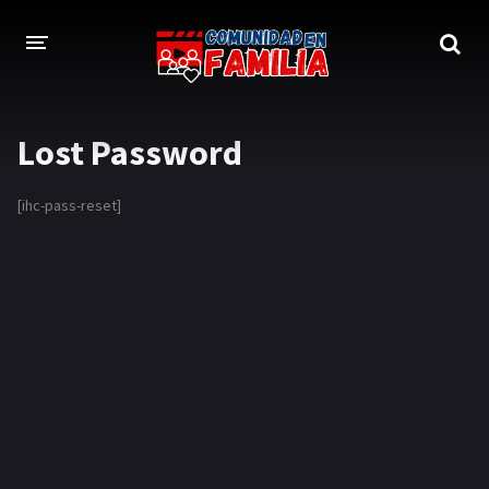
INICIO
Lost Password
TRAILER
[ihc-pass-reset]
BLOG
LOGIN