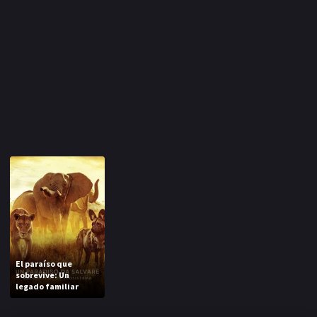
El paraíso que
sobrevive: Un
legado familiar