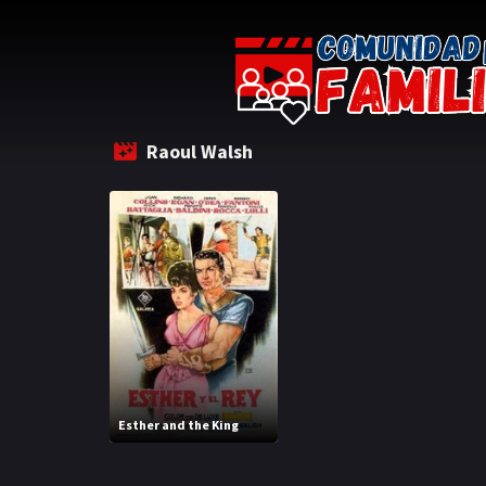
Raoul Walsh
Esther and the King