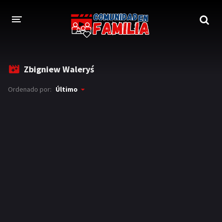
INICIO
Zbigniew Waleryś
TRAILER
Ordenado por:
Último
BLOG
LOGIN