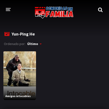
INICIO
Yun-Ping He
TRAILER
Ordenado por:
Último
BLOG
LOGIN
Amigos intocables