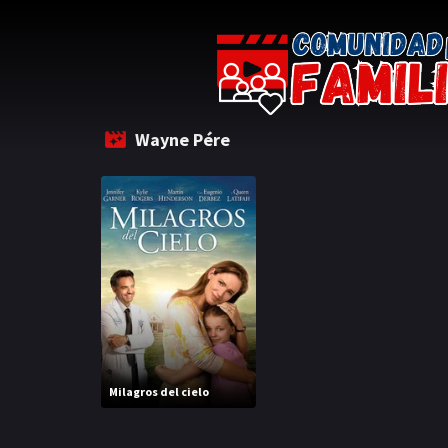
Wayne Pére
Milagros del cielo