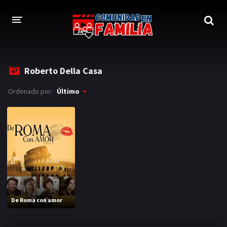
INICIO
Roberto Della Casa
TRAILER
Ordenado por:
Último
BLOG
LOGIN
De Roma con amor