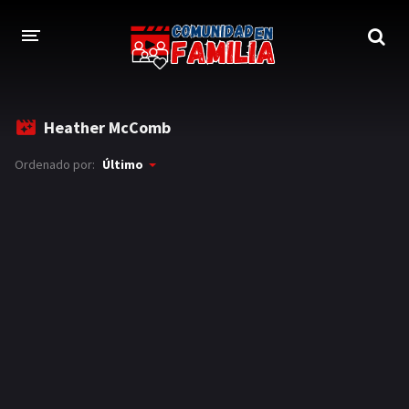
INICIO
Heather McComb
TRAILER
Ordenado por:
Último
BLOG
LOGIN