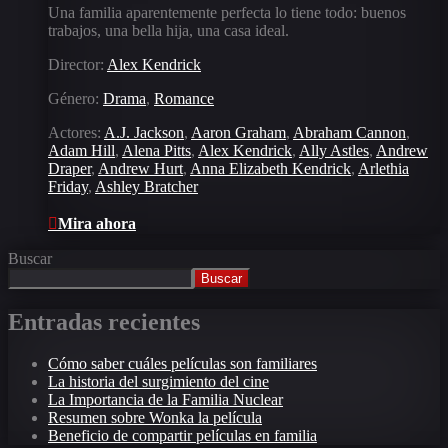
Una familia aparentemente perfecta lo tiene todo: buenos
trabajos, una bella hija, una casa ideal.
Director:
Alex Kendrick
Género:
Drama
,
Romance
Actores:
A.J. Jackson
,
Aaron Graham
,
Abraham Cannon
,
Adam Hill
,
Alena Pitts
,
Alex Kendrick
,
Ally Astles
,
Andrew
Draper
,
Andrew Hurt
,
Anna Elizabeth Kendrick
,
Arlethia
Friday
,
Ashley Bratcher
Mira ahora
Buscar
Buscar
Entradas recientes
Cómo saber cuáles películas son familiares
La historia del surgimiento del cine
La Importancia de la Familia Nuclear
Resumen sobre Wonka la película
Beneficio de compartir películas en familia