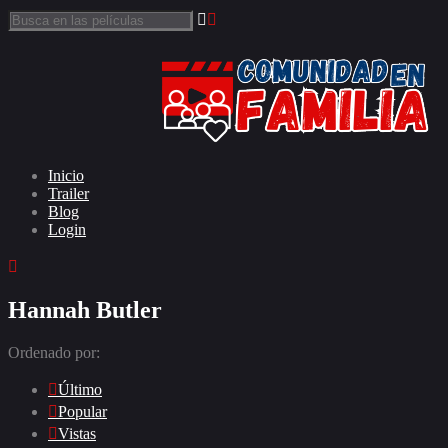
Inicio
Trailer
Blog
Login
Hannah Butler
Ordenado por:
Último
Popular
Vistas