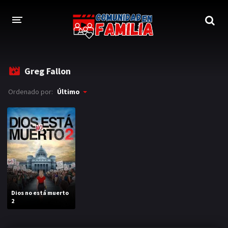
INICIO
Greg Fallon
TRAILER
Ordenado por:
Último
BLOG
LOGIN
Dios no está muerto
2