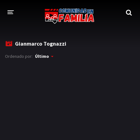
INICIO
Gianmarco Tognazzi
TRAILER
Ordenado por:
Último
BLOG
LOGIN