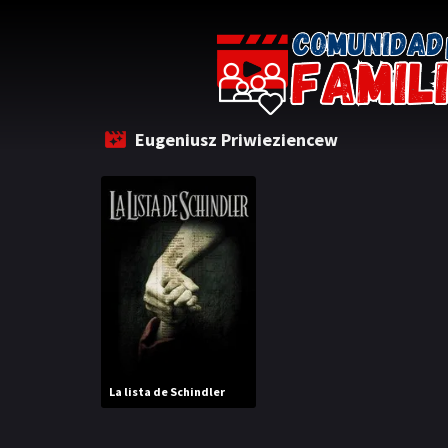
Eugeniusz Priwieziencew
La lista de Schindler