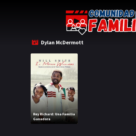
Dylan McDermott
Rey Richard: Una Familia
Ganadora